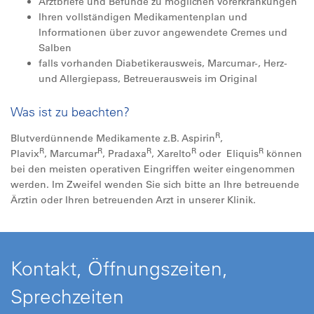
Arztbriefe und Befunde zu möglichen Vorerkrankungen
Ihren vollständigen Medikamentenplan und
Informationen über zuvor angewendete Cremes und
Salben
falls vorhanden Diabetikerausweis, Marcumar-, Herz-
und Allergiepass, Betreuerausweis im Original
Was ist zu beachten?
R
Blutverdünnende Medikamente z.B. Aspirin
,
R
R
R
R
R
Plavix
, Marcumar
, Pradaxa
, Xarelto
oder Eliquis
können
bei den meisten operativen Eingriffen weiter eingenommen
werden. Im Zweifel wenden Sie sich bitte an Ihre betreuende
Ärztin oder Ihren betreuenden Arzt in unserer Klinik.
Kontakt, Öffnungszeiten,
Sprechzeiten