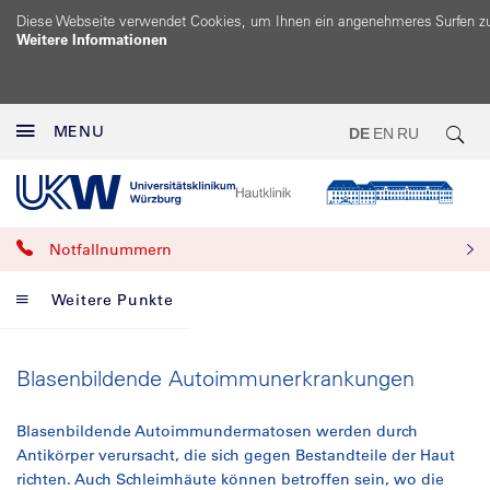
Diese Webseite verwendet Cookies, um Ihnen ein angenehmeres Surfen z
Weitere Informationen
MENU
DE
EN
RU
Notfallnummern
Weitere Punkte
Blasenbildende Autoimmunerkrankungen
Blasenbildende Autoimmundermatosen werden durch
Antikörper verursacht, die sich gegen Bestandteile der Haut
richten. Auch Schleimhäute können betroffen sein, wo die