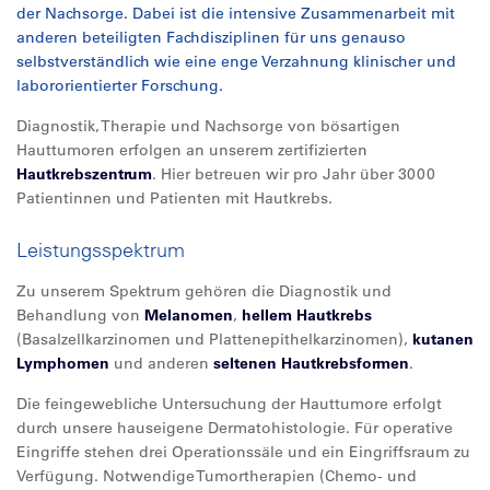
der Nachsorge. Dabei ist die intensive Zusammenarbeit mit
anderen beteiligten Fachdisziplinen für uns genauso
selbstverständlich wie eine enge Verzahnung klinischer und
labororientierter Forschung.
Diagnostik, Therapie und Nachsorge von bösartigen
Hauttumoren erfolgen an unserem zertifizierten
Hautkrebszentrum
. Hier betreuen wir pro Jahr über 3000
Patientinnen und Patienten mit Hautkrebs.
Leistungsspektrum
Zu unserem Spektrum gehören die Diagnostik und
Behandlung von
Melanomen
,
hellem Hautkrebs
(Basalzellkarzinomen und Plattenepithelkarzinomen),
kutanen
Lymphomen
und anderen
seltenen Hautkrebsformen
.
Die feingewebliche Untersuchung der Hauttumore erfolgt
durch unsere hauseigene Dermatohistologie. Für operative
Eingriffe stehen drei Operationssäle und ein Eingriffsraum zu
Verfügung. Notwendige Tumortherapien (Chemo- und