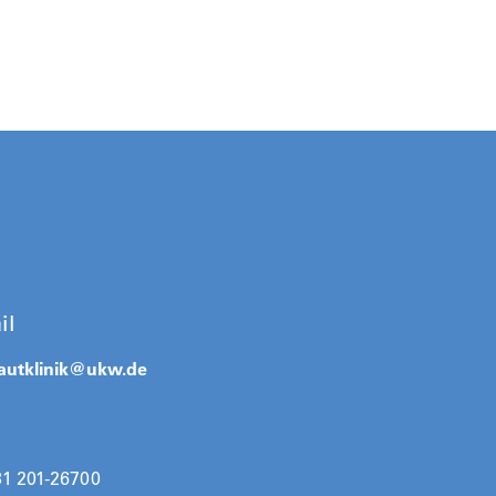
il
autklinik@
ukw.de
31 201-26700