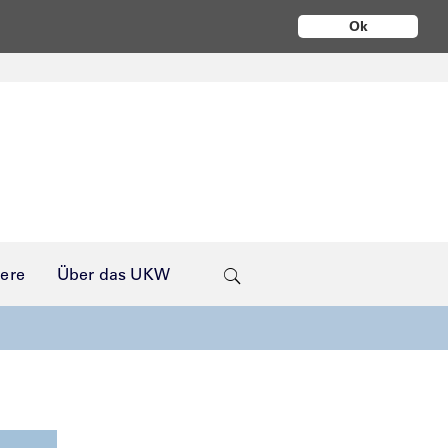
Ok
iere
Über das UKW