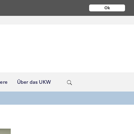
Ok
iere
Über das UKW