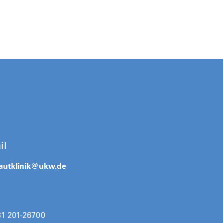
il
autklinik@
ukw.de
31 201-26700