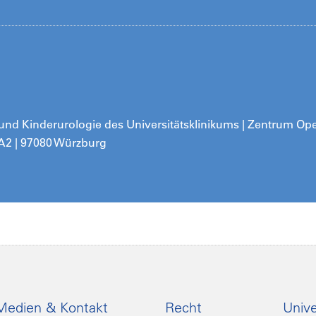
e und Kinderurologie des Universitätsklinikums | Zentrum
Oper
 A2 | 97080 Würzburg
Medien & Kontakt
Recht
Unive