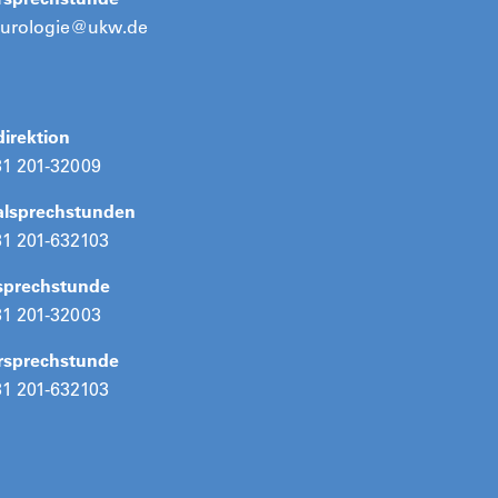
rurologie@ukw.de
direktion
31 201-32009
alsprechstunden
31 201-632103
tsprechstunde
31 201-32003
rsprechstunde
31 201-632103