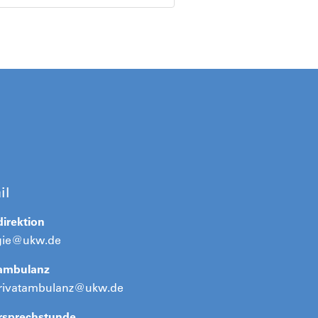
il
direktion
gie@ukw.de
tambulanz
rivatambulanz@ukw.de
rsprechstunde