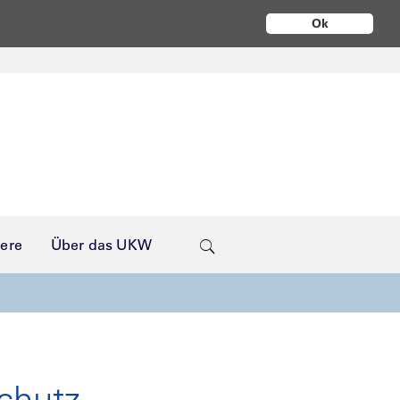
Ok
iere
Über das UKW
chutz