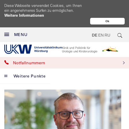
Diese Webseite verwendet Cookies, um Ihnen
ein angenehmeres Surfen zu ermöglichen.
Weitere Informationen
Ok
MENU
DE
EN
RU
Notfallnummern
Weitere Punkte