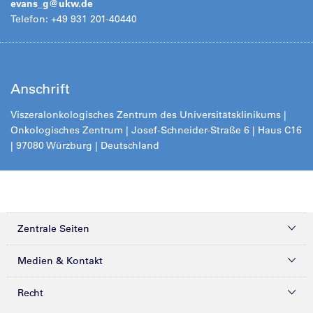
evans_g@
ukw.de
Telefon: +49 931 201-40440
Anschrift
Viszeralonkologisches Zentrum des Universitätsklinikums |
Onkologisches Zentrum | Josef-Schneider-Straße 6 | Haus C16
| 97080 Würzburg | Deutschland
Zentrale Seiten
Kliniken & Zentren
Medien & Kontakt
Patienten & Besucher
Presse
Recht
Zuweiser