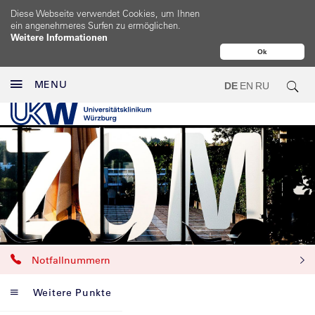
Diese Webseite verwendet Cookies, um Ihnen
ein angenehmeres Surfen zu ermöglichen.
Weitere Informationen
Ok
MENU
DE
EN
RU
Notfallnummern
Weitere Punkte