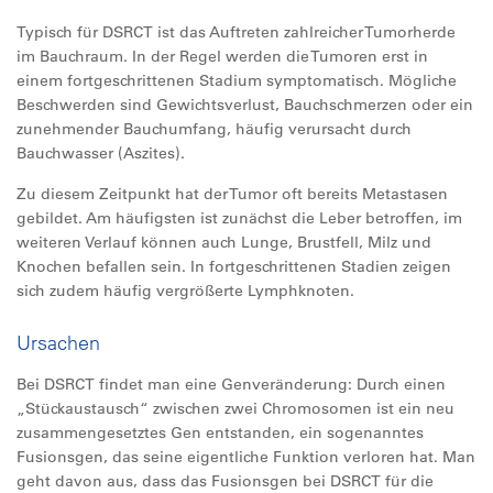
Typisch für DSRCT ist das Auftreten zahlreicher Tumorherde
im Bauchraum. In der Regel werden die Tumoren erst in
einem fortgeschrittenen Stadium symptomatisch. Mögliche
Beschwerden sind Gewichtsverlust, Bauchschmerzen oder ein
zunehmender Bauchumfang, häufig verursacht durch
Bauchwasser (Aszites).
Zu diesem Zeitpunkt hat der Tumor oft bereits Metastasen
gebildet. Am häufigsten ist zunächst die Leber betroffen, im
weiteren Verlauf können auch Lunge, Brustfell, Milz und
Knochen befallen sein. In fortgeschrittenen Stadien zeigen
sich zudem häufig vergrößerte Lymphknoten.
Ursachen
Bei DSRCT findet man eine Genveränderung: Durch einen
„Stückaustausch“ zwischen zwei Chromosomen ist ein neu
zusammengesetztes Gen entstanden, ein sogenanntes
Fusionsgen, das seine eigentliche Funktion verloren hat. Man
geht davon aus, dass das Fusionsgen bei DSRCT für die