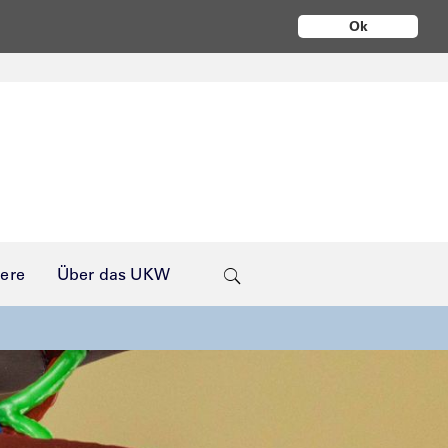
Ok
iere
Über das UKW