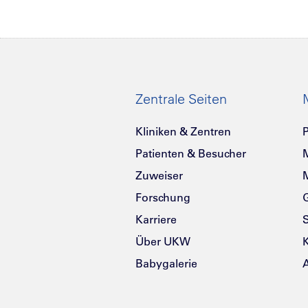
Zentrale Seiten
Kliniken & Zentren
P
Patienten & Besucher
Zuweiser
Forschung
G
Karriere
Über UKW
K
Babygalerie
A