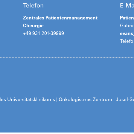
Telefon
E-Ma
Zentrales Patientenmanagement
Patien
Chirurgie
Gabri
+49 931 201-39999
evan
Telefo
s Universitätsklinikums | Onkologisches Zentrum | Josef-Sc