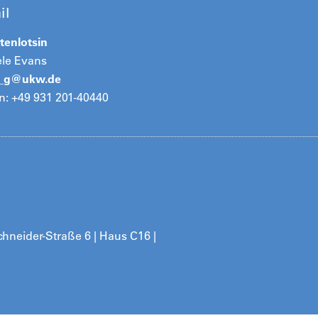
il
tenlotsin
ele Evans
s_g@
ukw.de
n: +49 931 201-40440
hneider-Straße 6 | Haus C16 |