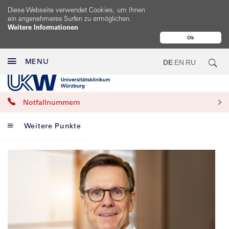
Diese Webseite verwendet Cookies, um Ihnen
ein angenehmeres Surfen zu ermöglichen.
Weitere Informationen
Ok
MENU
DE
EN
RU
Notfallnummern
Weitere Punkte