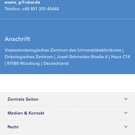
evans_g@
ukw.de
Telefon: +49 931 201-40440
Anschrift
Viszeralonkologisches Zentrum des Universitätsklinikums |
Onkologisches Zentrum | Josef-Schneider-Straße 6 | Haus C16
| 97080 Würzburg | Deutschland
Zentrale Seiten
Kliniken & Zentren
Medien & Kontakt
Patienten & Besucher
Presse
Recht