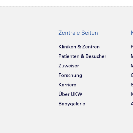
Zentrale Seiten
Kliniken & Zentren
P
Patienten & Besucher
Zuweiser
Forschung
G
Karriere
Über UKW
K
Babygalerie
A