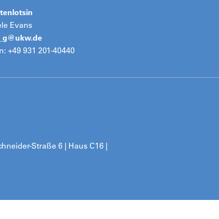
tenlotsin
ele Evans
s_g@
ukw.de
n: +49 931 201-40440
hneider-Straße 6 | Haus C16 |