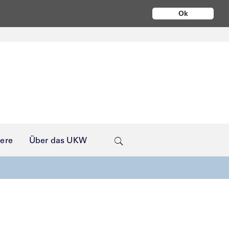
Ok
iere
Über das UKW