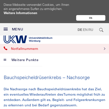
Diese Webseite verwendet Cookies, um Ihnen
ein angenehmeres Surfen zu ermöglichen.
Weitere Informationen
Ok
MENU
DE
EN
RU
Notfallnummern
Weitere Punkte
Bauchspeicheldrüsenkrebs – Nachsorge
Die Nachsorge nach Bauchspeicheldrüsenkrebs hat das Ziel,
ein eventuelles Wiederauftreten des Tumors möglichst früh zu
entdecken. Außerdem gilt es, Begleit- und Folgeerkrankungen
zu erkennen und bei Bedarf gegenzusteuern.