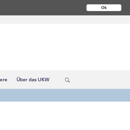
Ok
iere
Über das UKW