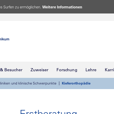
s Surfen zu ermöglichen.
Weitere Informationen
 & Besucher
Zuweiser
Forschung
Lehre
Karr
liniken und klinische Schwerpunkte
Kieferorthopädie
Erstberatung