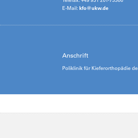
Telefax: +49 931 201-73366
E-Mail:
kfo@
ukw.de
Anschrift
Poliklinik für Kieferorthopädie d