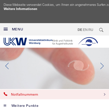
Diese Webseite verwendet Cookies, um Ihnen ein angenehmeres Surfen z
Weitere Informationen
MENU
DE
EN
RU
Notfallnummern
Weitere Punkte