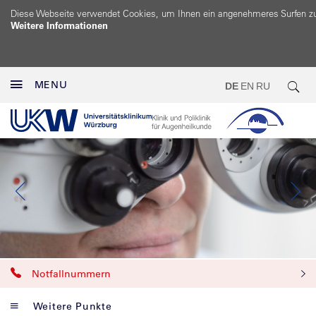
Diese Webseite verwendet Cookies, um Ihnen ein angenehmeres Surfen z
Weitere Informationen
MENU
DE
EN
RU
Notfallnummern
Weitere Punkte