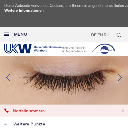
Diese Webseite verwendet Cookies, um Ihnen ein angenehmeres Surfen z
Weitere Informationen
MENU
DE
EN
RU
Notfallnummern
Weitere Punkte