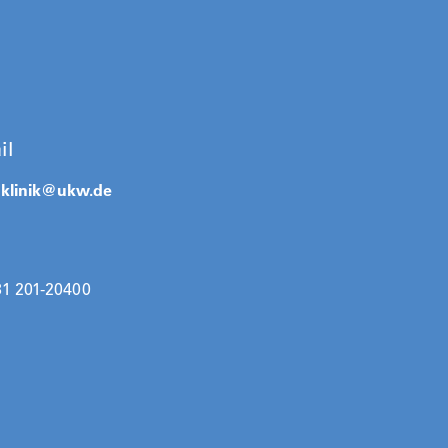
il
klinik@
ukw.de
31 201-20400