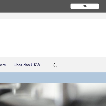
Ok
iere
Über das UKW