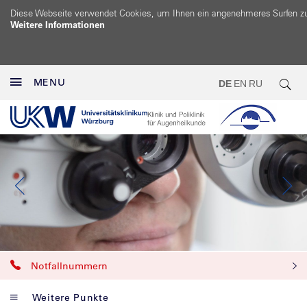
Diese Webseite verwendet Cookies, um Ihnen ein angenehmeres Surfen z
Weitere Informationen
MENU
DE
EN
RU
Notfallnummern
Weitere Punkte