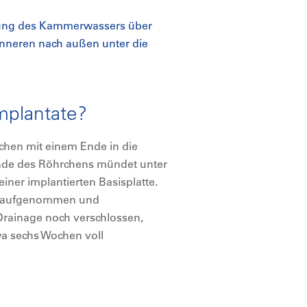
eitung des Kammerwassers über
nneren nach außen unter die
mplantate?
rchen mit einem Ende in die
nde des Röhrchens mündet unter
ner implantierten Basisplatte.
er aufgenommen und
e Drainage noch verschlossen,
twa sechs Wochen voll