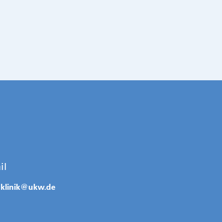
il
klinik@
ukw.de