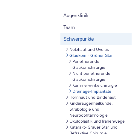
Augenklinik
Team
Schwerpunkte
Netzhaut und Uveitis
Glaukom - Grüner Star
Penetrierende
Glaukomchirurgie
Nicht penetrierende
Glaukomchirurgie
Kammerwinkelchirurgie
Drainage-Implantate
Hornhaut und Bindehaut
Kinderaugenheilkunde,
Strabologie und
Neuroophtalmologie
Okuloplastik und Tränenwege
Katarakt - Grauer Star und
Refraktive Chirurgie