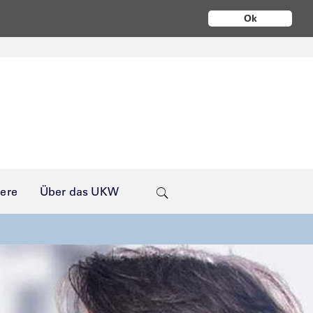
Ok
iere
Über das UKW