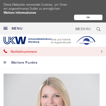
Diese Webseite verwendet Cookies, um Ihnen
ein angenehmeres Surfen zu ermöglichen.
Weitere Informationen
Ok
MENU
DE
EN
RU
Notfallnummern
Weitere Punkte