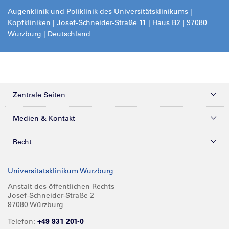
Augenklinik und Poliklinik des Universitätsklinikums |
Kopfkliniken | Josef-Schneider-Straße 11 | Haus B2 | 97080
Würzburg | Deutschland
Zentrale Seiten
Kliniken & Zentren
Medien & Kontakt
Patienten & Besucher
Presse
Recht
Zuweiser
Magazine
Datenschutz
Universitätsklinikum Würzburg
Forschung
Mediathek
Compliance
Anstalt des öffentlichen Rechts
Josef-Schneider-Straße 2
Karriere
Glossar
Impressum
97080 Würzburg
Über UKW
Spenden
Telefon:
+49 931 201-0
Barrierefreiheit