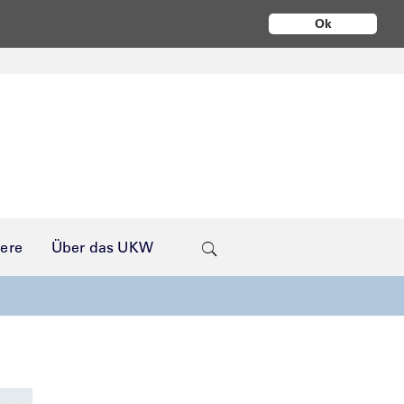
Ok
iere
Über das UKW