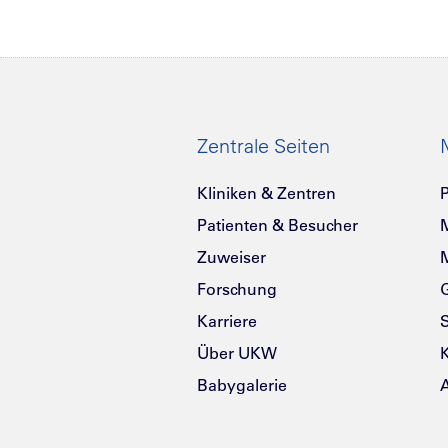
Zentrale Seiten
Kliniken & Zentren
P
Patienten & Besucher
Zuweiser
Forschung
G
Karriere
Über UKW
K
Babygalerie
A