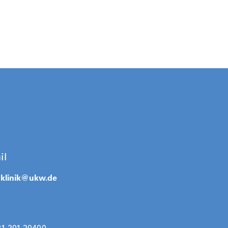
il
klinik@
ukw.de