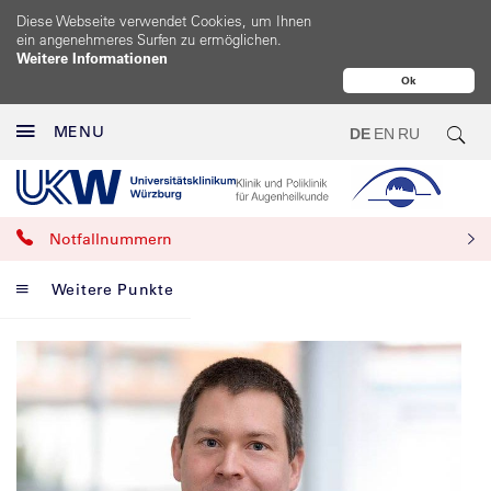
Diese Webseite verwendet Cookies, um Ihnen
ein angenehmeres Surfen zu ermöglichen.
Weitere Informationen
Ok
MENU
DE
EN
RU
Notfallnummern
Weitere Punkte