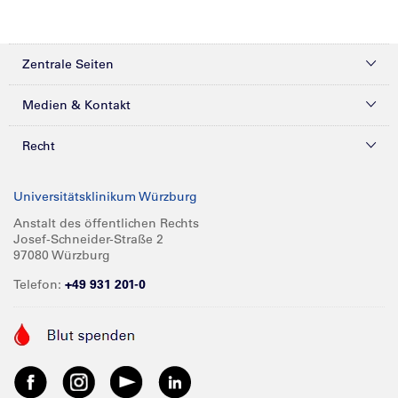
Zentrale Seiten
Kliniken & Zentren
Medien & Kontakt
Patienten & Besucher
Presse
Recht
Zuweiser
Magazine
Datenschutz
Universitätsklinikum Würzburg
Forschung
Mediathek
Compliance
Anstalt des öffentlichen Rechts
Josef-Schneider-Straße 2
Karriere
Glossar
Impressum
97080 Würzburg
Über UKW
Spenden
Telefon:
+49 931 201-0
Barrierefreiheit
Babygalerie
Kontakt
Informationen für Geschäftspartner
Anreise
Vertraulichkeit