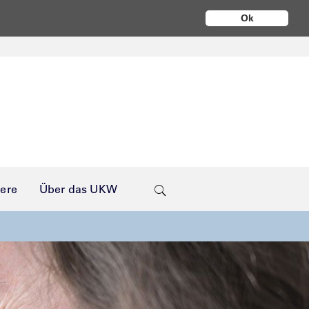
Ok
iere
Über das UKW