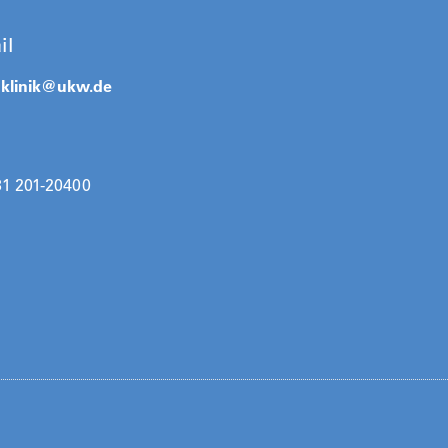
il
klinik@
ukw.de
31 201-20400