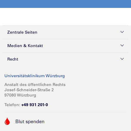
Zentrale Seiten
Kliniken & Zentren
Medien & Kontakt
Patienten & Besucher
Presse
Recht
Zuweiser
Magazine
Datenschutz
Universitätsklinikum Würzburg
Forschung
Mediathek
Compliance
Anstalt des öffentlichen Rechts
Josef-Schneider-Straße 2
Karriere
Glossar
Impressum
97080 Würzburg
Über UKW
Spenden
Telefon:
+49 931 201-0
Barrierefreiheit
Babygalerie
Kontakt
Informationen für Geschäftspartner
Anreise
Vertraulichkeit