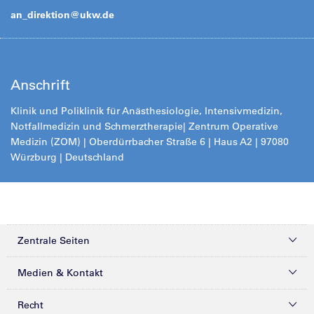
an_direktion@
ukw.de
Anschrift
Klinik und Poliklinik für Anästhesiologie, Intensivmedizin,
Notfallmedizin und Schmerztherapie
| Zentrum Operative
Medizin (ZOM) | Oberdürrbacher Straße 6 | Haus A2 | 97080
Würzburg | Deutschland
Zentrale Seiten
Kliniken & Zentren
Medien & Kontakt
Patienten & Besucher
Presse
Recht