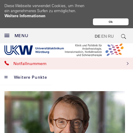
Diese Webseite verwendet Cookies, um Ihnen
ein angenehmeres Surfen zu ermöglichen.
Weitere Informationen
Ok
MENU
DE
EN
RU
Notfallnummern
Weitere Punkte