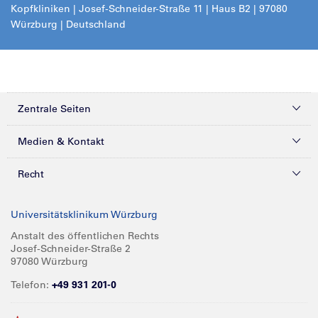
Kopfkliniken | Josef-Schneider-Straße 11 | Haus B2 | 97080
Würzburg | Deutschland
Zentrale Seiten
Kliniken & Zentren
Medien & Kontakt
Patienten & Besucher
Presse
Recht
Zuweiser
Magazine
Datenschutz
Universitätsklinikum Würzburg
Forschung
Mediathek
Compliance
Anstalt des öffentlichen Rechts
Josef-Schneider-Straße 2
Karriere
Glossar
Impressum
97080 Würzburg
Über UKW
Spenden
Telefon:
+49 931 201-0
Barrierefreiheit
Babygalerie
Kontakt
Informationen für Geschäftspartner