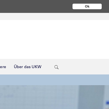
Ok
iere
Über das UKW