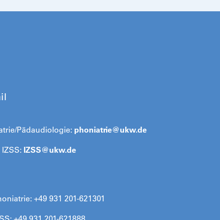
il
atrie/Pädaudiologie:
phoniatrie@
ukw.de
l IZSS:
IZSS@
ukw.de
oniatrie: +49 931 201-621301
ZSS: +49 931 201-621888