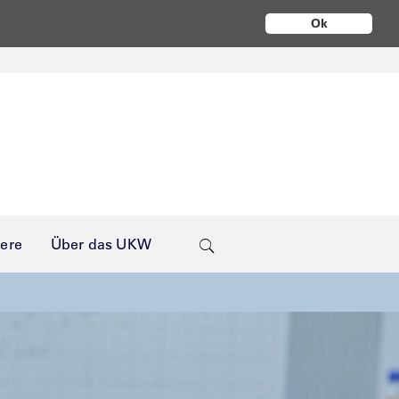
Ok
iere
Über das UKW