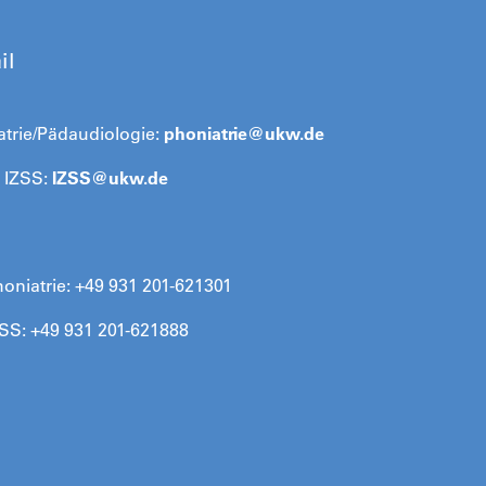
il
atrie/Pädaudiologie:
phoniatrie@
ukw.de
l IZSS:
IZSS@
ukw.de
oniatrie: +49 931 201-621301
ZSS: +49 931 201-621888