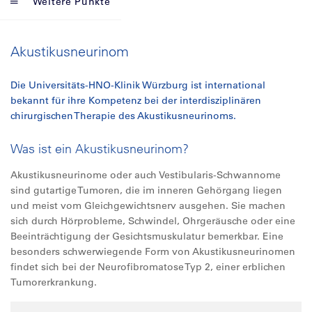
Weitere Punkte
Akustikusneurinom
Die Universitäts-HNO-Klinik Würzburg ist international
bekannt für ihre Kompetenz bei der interdisziplinären
chirurgischen Therapie des Akustikusneurinoms.
Was ist ein Akustikusneurinom?
Akustikusneurinome oder auch Vestibularis-Schwannome
sind gutartige Tumoren, die im inneren Gehörgang liegen
und meist vom Gleichgewichtsnerv ausgehen. Sie machen
sich durch Hörprobleme, Schwindel, Ohrgeräusche oder eine
Beeinträchtigung der Gesichtsmuskulatur bemerkbar. Eine
besonders schwerwiegende Form von Akustikusneurinomen
findet sich bei der Neurofibromatose Typ 2, einer erblichen
Tumorerkrankung.