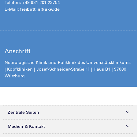
Telefon: +49 931 201-23754
E-Mail:
freibott_n@
ukw.de
Anschrift
Neurologische Klinik und Poliklinik des Universitätsklinikums
| Kopfkliniken | Josef-Schneider-Straße 11 | Haus B1 | 97080
Würzbur
g
Zentrale Seiten
Kliniken & Zentren
Medien & Kontakt