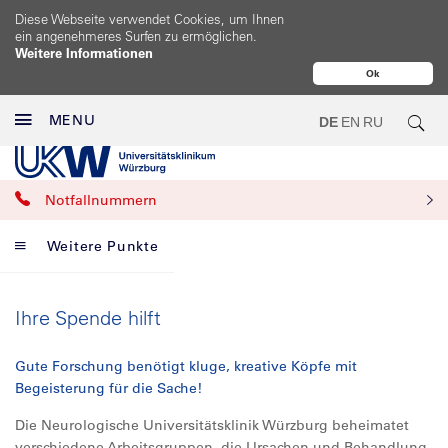
Diese Webseite verwendet Cookies, um Ihnen
ein angenehmeres Surfen zu ermöglichen.
Weitere Informationen
Ok
MENU
DE
EN
RU
Notfallnummern
Weitere Punkte
Ihre Spende hilft
Gute Forschung benötigt kluge, kreative Köpfe mit
Begeisterung für die Sache!
Die Neurologische Universitätsklinik Würzburg beheimatet
verschiedene Arbeitsgruppen, die Ursachen und Behandlung