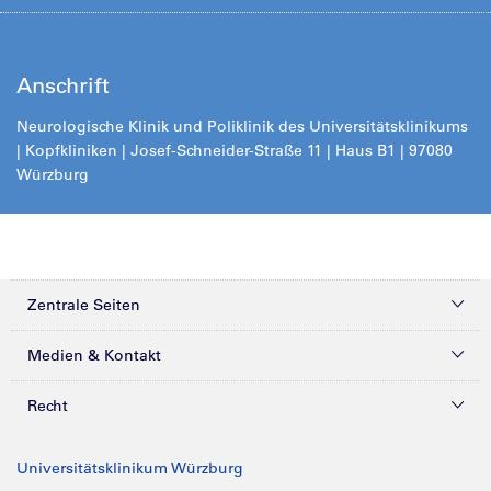
Anschrift
Neurologische Klinik und Poliklinik des Universitätsklinikums
| Kopfkliniken | Josef-Schneider-Straße 11 | Haus B1 | 97080
Würzbur
g
Zentrale Seiten
Kliniken & Zentren
Medien & Kontakt
Patienten & Besucher
Presse
Recht
Zuweiser
Magazine
Datenschutz
Universitätsklinikum Würzburg
Forschung
Mediathek