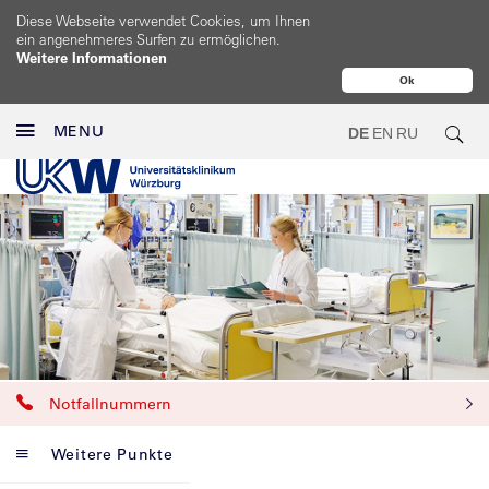
Diese Webseite verwendet Cookies, um Ihnen
ein angenehmeres Surfen zu ermöglichen.
Weitere Informationen
Ok
MENU
DE
EN
RU
Notfallnummern
Weitere Punkte