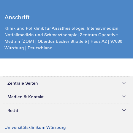
Anschrift
Klinik und Poliklinik für Anästhesiologie, Intensivmedizin,
Notfallmedizin und Schmerztherapie
| Zentrum Operative
Medizin (ZOM) | Oberdürrbacher Straße 6 | Haus A2 | 97080
Würzburg | Deutschland
Zentrale Seiten
Kliniken & Zentren
Medien & Kontakt
Patienten & Besucher
Presse
Recht
Zuweiser
Magazine
Datenschutz
Universitätsklinikum Würzburg
Forschung
Mediathek