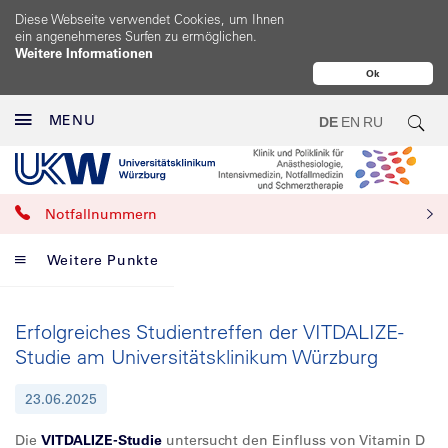
Diese Webseite verwendet Cookies, um Ihnen
ein angenehmeres Surfen zu ermöglichen.
Weitere Informationen
Ok
MENU
DE
EN
RU
Notfallnummern
Weitere Punkte
Erfolgreiches Studientreffen der VITDALIZE-
Studie am Universitätsklinikum Würzburg
23.06.2025
Die
VITDALIZE-Studie
untersucht den Einfluss von Vitamin D