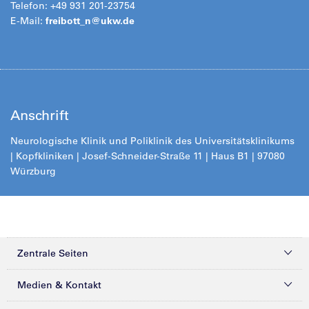
Telefon: +49 931 201-23754
E-Mail:
freibott_n@
ukw.de
Anschrift
Neurologische Klinik und Poliklinik des Universitätsklinikums
| Kopfkliniken | Josef-Schneider-Straße 11 | Haus B1 | 97080
Würzbur
g
Zentrale Seiten
Kliniken & Zentren
Medien & Kontakt