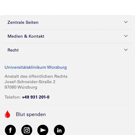
Zentrale Seiten
Kliniken & Zentren
Medien & Kontakt
Patienten & Besucher
Presse
Recht
Zuweiser
Magazine
Datenschutz
Universitätsklinikum Würzburg
Forschung
Mediathek
Compliance
Anstalt des öffentlichen Rechts
Josef-Schneider-Straße 2
Karriere
Glossar
Impressum
97080 Würzburg
Über UKW
Spenden
Telefon:
+49 931 201-0
Barrierefreiheit
Babygalerie
Kontakt
Informationen für Geschäftspartner
Anreise
Vertraulichkeit