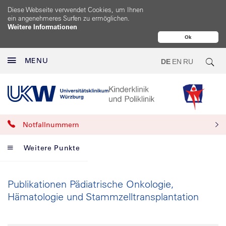
Diese Webseite verwendet Cookies, um Ihnen
ein angenehmeres Surfen zu ermöglichen.
Weitere Informationen
Ok
MENU
DE
EN
RU
Notfallnummern
Weitere Punkte
Publikationen Pädiatrische Onkologie,
Hämatologie und Stammzelltransplantation