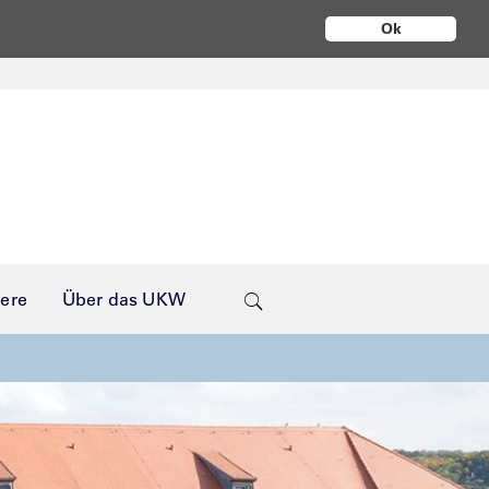
Ok
iere
Über das UKW