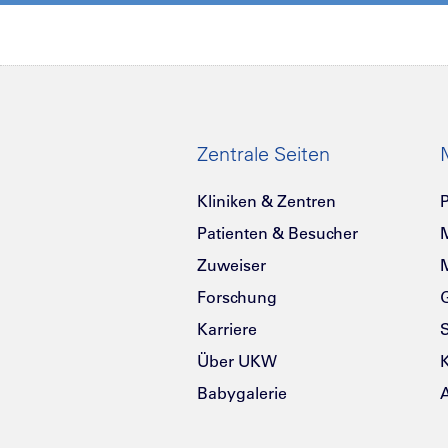
Zentrale Seiten
Kliniken & Zentren
P
Patienten & Besucher
Zuweiser
Forschung
G
Karriere
Über UKW
K
Babygalerie
A