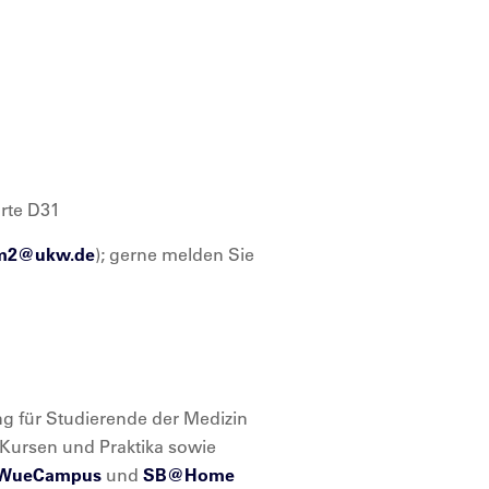
orte D31
_m2@
ukw.de
); gerne melden Sie
ung für Studierende der Medizin
 Kursen und Praktika sowie
WueCampus
und
SB@Home