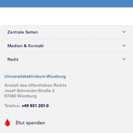
Zentrale Seiten
Kliniken & Zentren
Medien & Kontakt
Patienten & Besucher
Presse
Recht
Zuweiser
Magazine
Datenschutz
Universitätsklinikum Würzburg
Forschung
Mediathek
Compliance
Anstalt des öffentlichen Rechts
Josef-Schneider-Straße 2
Karriere
Glossar
Impressum
97080 Würzburg
Über UKW
Spenden
Telefon:
+49 931 201-0
Barrierefreiheit
Babygalerie
Kontakt
Informationen für Geschäftspartner
Anreise
Vertraulichkeit