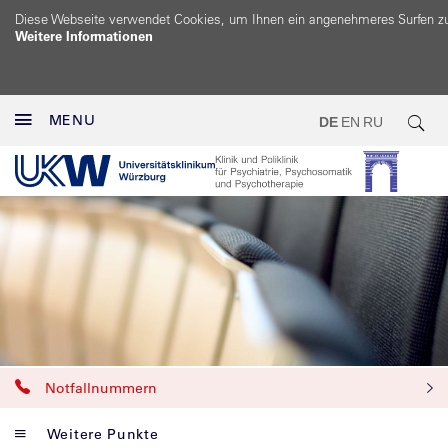
Diese Webseite verwendet Cookies, um Ihnen ein angenehmeres Surfen z
Weitere Informationen
MENU
DE
EN
RU
Notfallnummern
Weitere Punkte