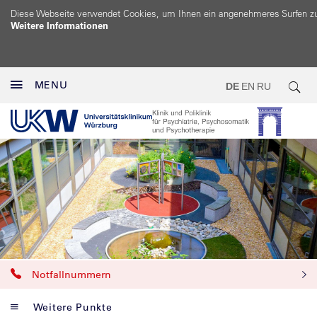
Diese Webseite verwendet Cookies, um Ihnen ein angenehmeres Surfen z
Weitere Informationen
MENU
DE
EN
RU
Notfallnummern
Weitere Punkte