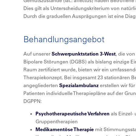
Gemütszustände (lat.: affectus) haben Betroffene k
Dies gilt als Unterscheidungskriterium von nat
Durch die graduellen Ausprägungen ist eine Dia
Behandlungsangebot
Auf unserer
Schwerpunktstation 3-West
, die von
Bipolare Störungen (DGBS) als bislang einzige E
Raum zertifiziert wurde, bieten wir ein umfassend
Therapiekonzept. Bei insgesamt 23 stationären B
angegliederten
Spezialambulanz
erstellen wir fü
Patienten individuelle Therapiepläne auf der Grun
DGPPN:
Psychotherapeutische Verfahren
als Einzel-
Gruppentherapien
Medikamentöse Therapie
mit Stimmungsstab