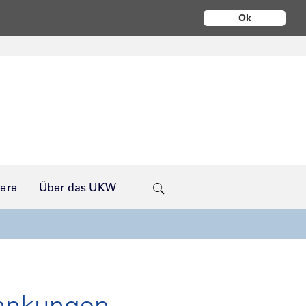
Ok
iere
Über das UKW
krankungen