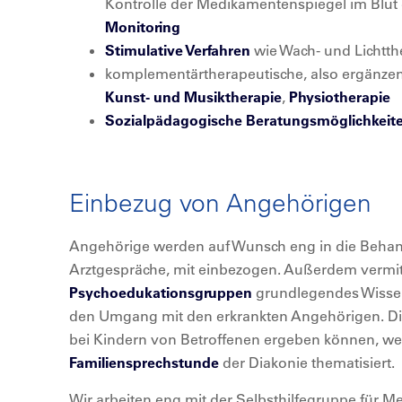
Kontrolle der Medikamentenspiegel im Blut
Monitoring
Stimulative Verfahren
wie Wach- und Lichtth
komplementärtherapeutische, also ergänz
Kunst- und Musiktherapie
,
Physiotherapie
Sozialpädagogische Beratungsmöglichkeit
Einbezug von Angehörigen
Angehörige werden auf Wunsch eng in die Behand
Arztgespräche, mit einbezogen. Außerdem vermit
Psychoedukationsgruppen
grundlegendes Wissen
den Umgang mit den erkrankten Angehörigen. Die 
bei Kindern von Betroffenen ergeben können, we
Familiensprechstunde
der Diakonie thematisiert.
Wir arbeiten eng mit der Selbsthilfegruppe für 