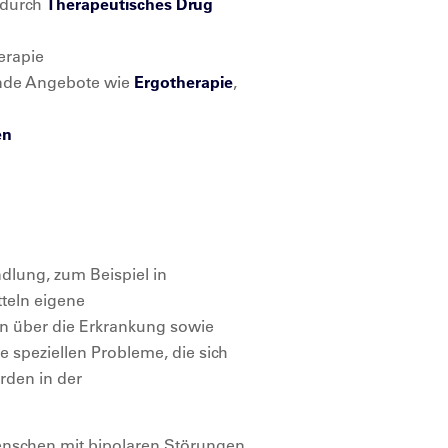
 durch
Therapeutisches Drug
erapie
ende Angebote wie
Ergotherapie
,
en
lung, zum Beispiel in
teln eigene
 über die Erkrankung sowie
speziellen Probleme, die sich
rden in der
Menschen mit bipolaren Störungen