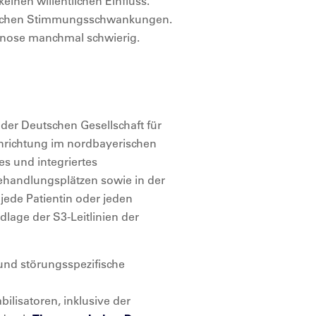
einen willentlichen Einfluss.
ürlichen Stimmungsschwankungen.
gnose manchmal schwierig.
 der Deutschen Gesellschaft für
inrichtung im nordbayerischen
es und integriertes
ehandlungsplätzen sowie in der
r jede Patientin oder jeden
dlage der S3-Leitlinien der
 und störungsspezifische
ilisatoren, inklusive der