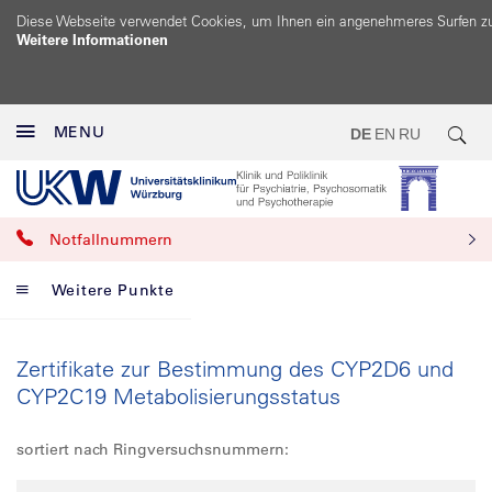
Diese Webseite verwendet Cookies, um Ihnen ein angenehmeres Surfen z
Weitere Informationen
MENU
DE
EN
RU
Notfallnummern
Weitere Punkte
Zertifikate zur Bestimmung des CYP2D6 und
CYP2C19 Metabolisierungsstatus
sortiert nach Ringversuchsnummern: