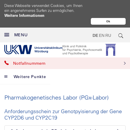
Diese Webseite verwendet Cookies, um Ihnen
ein angenehmeres Surfen zu ermöglichen.
Weitere Informationen
Ok
MENU
DE
EN
RU
Notfallnummern
Weitere Punkte
Pharmakogenetisches Labor (PGx-Labor)
Anforderungsschein zur Genotpyisierung der Gene
CYP2D6 und CYP2C19