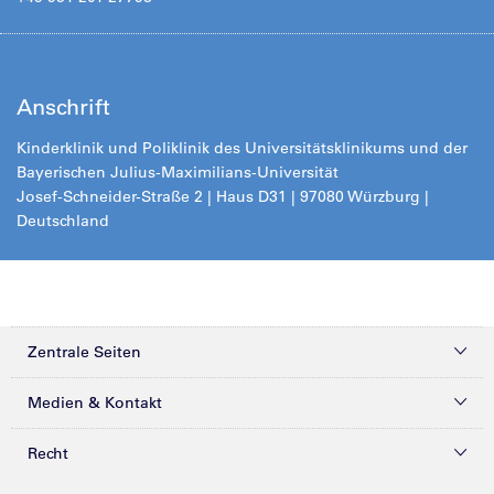
Anschrift
Kinderklinik und Poliklinik des Universitätsklinikums und der
Bayerischen Julius-Maximilians-Universität
Josef-Schneider-Straße 2 | Haus D31 | 97080 Würzburg |
Deutschland
Zentrale Seiten
Kliniken & Zentren
Medien & Kontakt
Patienten & Besucher
Presse
Recht
Zuweiser
Magazine