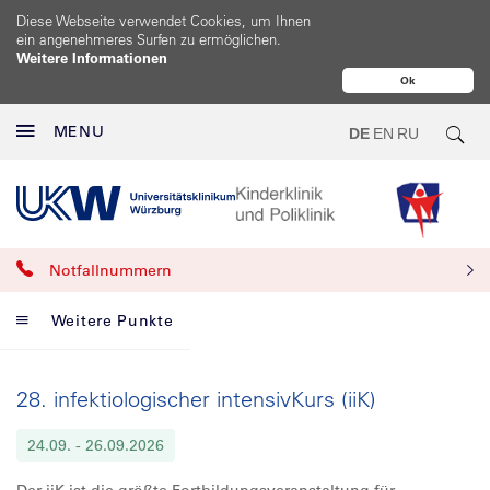
Diese Webseite verwendet Cookies, um Ihnen
ein angenehmeres Surfen zu ermöglichen.
Weitere Informationen
Ok
MENU
DE
EN
RU
Notfallnummern
Weitere Punkte
28. infektiologischer intensivKurs (iiK)
24.09.
- 26.09.2026