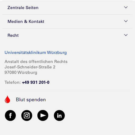
Zentrale Seiten
Kliniken & Zentren
Medien & Kontakt
Patienten & Besucher
Presse
Recht
Zuweiser
Magazine
Datenschutz
Universitätsklinikum Würzburg
Forschung
Mediathek
Compliance
Anstalt des öffentlichen Rechts
Josef-Schneider-Straße 2
Karriere
Glossar
Impressum
97080 Würzburg
Über UKW
Spenden
Telefon:
+49 931 201-0
Barrierefreiheit
Babygalerie
Kontakt
Informationen für Geschäftspartner
Anreise
Vertraulichkeit