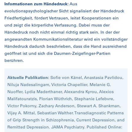
Informationen zum Händedruck:
Aus
evolutionspsychologischer Sicht signalisiert der Händedruck
Friedfertigkeit, fördert Vertrauen, leitet Kooperationen ein
und zeigt die körperliche Verfassung. Dabei muss der
Händedruck noch nicht einmal richtig stark sein. In der der
angewandten Kommunikationsliteratur wird ein vollständiger
Händedruck dadurch beschrieben, dass die Hand ausreichend
geöffnet ist und sich die Daumen-Zeigefinger-Partien
berühren.
Aktuelle Publikation:
Sofie von Känel, Anastasia Pavlidou,
Niluja Nadesalingam, Victoria Chapellier, Melanie G.
Nuoffer, Lydia Maderthaner, Alexandra Kyrou, Alexios
Malifatouratzis, Florian Wüthrich, Stephanie Lefebvre,
Victor Pokorny, Zachary Anderson, Stewart A. Shankman,
Vijay A. Mittal, Sebastian Walther. Transdiagnostic Patterns
of Grip Strength in Schizophrenia, Current Depression, and
Remitted Depression. JAMA Psychiatry. Published Online: