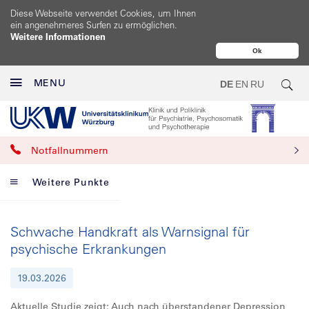
Diese Webseite verwendet Cookies, um Ihnen
ein angenehmeres Surfen zu ermöglichen.
Weitere Informationen
Ok
MENU
DE
EN
RU
Notfallnummern
Weitere Punkte
Schwache Handkraft als Warnsignal für
psychische Erkrankungen
19.03.2026
Aktuelle Studie zeigt: Auch nach überstandener Depression