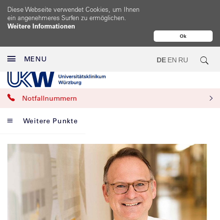
Diese Webseite verwendet Cookies, um Ihnen
ein angenehmeres Surfen zu ermöglichen.
Weitere Informationen
Ok
MENU
DE
EN
RU
Notfallnummern
Weitere Punkte