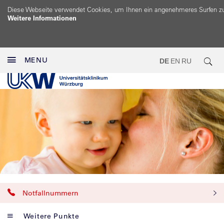
Diese Webseite verwendet Cookies, um Ihnen ein angenehmeres Surfen z
Weitere Informationen
MENU
DE
EN
RU
Notfallnummern
Weitere Punkte