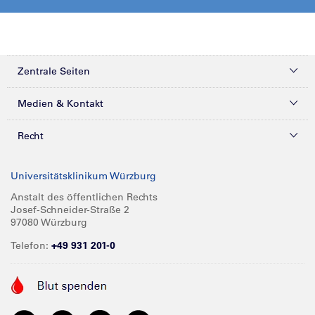
Zentrale Seiten
Kliniken & Zentren
Medien & Kontakt
Patienten & Besucher
Presse
Recht
Zuweiser
Magazine
Datenschutz
Universitätsklinikum Würzburg
Forschung
Mediathek
Compliance
Anstalt des öffentlichen Rechts
Josef-Schneider-Straße 2
Karriere
Glossar
Impressum
97080 Würzburg
Über UKW
Spenden
Telefon:
+49 931 201-0
Barrierefreiheit
Babygalerie
Kontakt
Informationen für Geschäftspartner
Anreise
Vertraulichkeit