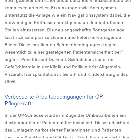
noch gezielter und schonender behandeln. Insbesondere bei
komplexen arteriellen Erkrankungen wie Aneurysmen
unterstützt die Anlage wie ein Navigationssystem dabei, die
notwendigen Prothesen punktgenau an den betroffenen
Stellen einzusetzen. Die neu angeschaffte Röntgenanlage
lässt sich sehr präzise steuern und liefert hervorragende
Bilder. Diese exzellenten Rahmenbedingungen tragen
wesentlich zu einer gesteigerten Patientensicherheit bei“,
ergänzt Privatdozent Dr. Frank Schönleben, Leiter der
Gefäßchirurgie in der Klinik und Poliklinik für Allgemein-,
Viszeral-, Transplantations-, Gefäß- und Kinderchirurgie des
UKW.
Verbesserte Arbeitsbedingungen für OP-
Pflegekräfte
In der OP-Schleuse wurde im Zuge der Umbauarbeiten ein
deckenmontierter Patientenlifter installiert. Dieser erleichtert
das Umlagern narkotisierter Patientinnen und Patienten
zwischen Klinikbett und OP-Tisch. „Der Lifter ermöglicht den