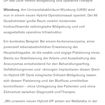
OP des UKW vereint Bildgebung und operative Therapie
Würzburg.
Am Universitätsklinikum Würzburg (UKW)
wird
nun in einem neuen Hybrid-Operationssaal operiert. Der 66
Quadratmeter große Raum vereint modernste
hochauflösende radiologische Bildgebung und voll
ausgestattete operative Infrastruktur.
Ein konkretes Beispiel: Bei einem Aortenaneurysma, einer
potenziell lebensbedrohlichen Erweiterung der
Hauptschlagader, ist die exakte und zügige Platzierung eines
Stents zur Stabilisierung der Arterie und Ausschaltung des
Aneurysmas entscheidend für den Behandlungserfolg.
Gefäßchirurginnen und -chirurgen implantieren diesen Stent
im Hybrid-OP. Dank integrierter Echtzeit-Bildgebung lassen
sich dessen Platzierung und der Blutfluss unmittelbar
kontrollieren – ohne Umlagerung des Patienten und ohne
Zeitverlust zwischen Diagnostik und Therapie.
„Mit unserem neuen Hybrid-OP setzen wir Maßstäbe in der