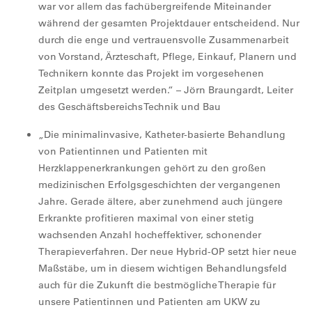
war vor allem das fachübergreifende Miteinander
während der gesamten Projektdauer entscheidend. Nur
durch die enge und vertrauensvolle Zusammenarbeit
von Vorstand, Ärzteschaft, Pflege, Einkauf, Planern und
Technikern konnte das Projekt im vorgesehenen
Zeitplan umgesetzt werden.“ – Jörn Braungardt, Leiter
des Geschäftsbereichs Technik und Bau
„Die minimalinvasive, Katheter-basierte Behandlung
von Patientinnen und Patienten mit
Herzklappenerkrankungen gehört zu den großen
medizinischen Erfolgsgeschichten der vergangenen
Jahre. Gerade ältere, aber zunehmend auch jüngere
Erkrankte profitieren maximal von einer stetig
wachsenden Anzahl hocheffektiver, schonender
Therapieverfahren. Der neue Hybrid-OP setzt hier neue
Maßstäbe, um in diesem wichtigen Behandlungsfeld
auch für die Zukunft die bestmögliche Therapie für
unsere Patientinnen und Patienten am UKW zu