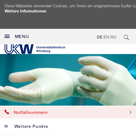
Diese Webseite verwendet Cookies, um Ihnen ein angenehmeres Surfen z
Weitere Informationen
MENU
DE
EN
RU
Notfallnummern
Weitere Punkte